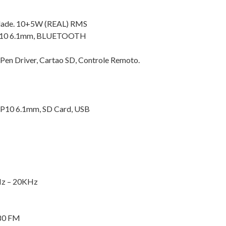
idade. 10+5W (REAL) RMS
P10 6.1mm, BLUETOOTH
 Pen Driver, Cartao SD, Controle Remoto.
m, P10 6.1mm, SD Card, USB
 Hz – 20KHz
080 FM