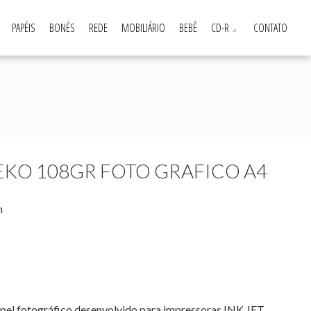
PAPÉIS
BONÉS
REDE
MOBILIÁRIO
BEBÊ
CD-R
CONTATO
EKO 108GR FOTO GRAFICO A4
m
 fotográfico desenvolvido para impressoras INK JET,