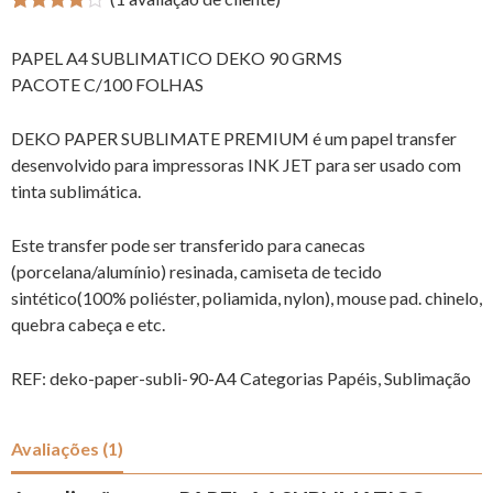
4
5
1
de
baseado
PAPEL A4 SUBLIMATICO DEKO 90 GRMS
em
avaliação
PACOTE C/100 FOLHAS
de
clientes
DEKO PAPER SUBLIMATE PREMIUM é um papel transfer
desenvolvido para impressoras INK JET para ser usado com
tinta sublimática.
Este transfer pode ser transferido para canecas
(porcelana/alumínio) resinada, camiseta de tecido
sintético(100% poliéster, poliamida, nylon), mouse pad. chinelo,
quebra cabeça e etc.
REF:
deko-paper-subli-90-A4
Categorias
Papéis
,
Sublimação
Avaliações (1)