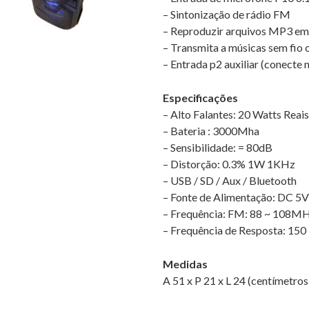
– Sintonização de rádio FM
– Reproduzir arquivos MP3 em
– Transmita a músicas sem fio
– Entrada p2 auxiliar (conecte
Especificações
– Alto Falantes: 20 Watts Reais
– Bateria : 3000Mha
– Sensibilidade: = 80dB
– Distorção: 0.3% 1W 1KHz
– USB / SD / Aux / Bluetooth
– Fonte de Alimentação: DC 5
– Frequência: FM: 88 ~ 108M
– Frequência de Resposta: 15
Medidas
A 51 x P 21 x L 24 (centímetros