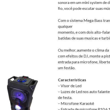
sonora em um mini system de d
fio, você pode escutar suas m
Com o sistema Mega Bass trans
qualquer
momento, e com dois alto-falan
batidas de suas musicas e turb
Ou melhor, aumente o clima da 
com efeitos de DJ, monte a pis
entrada para microfone, liberte
um festão.
Características
– Visor de Led
– Luzes de Led nos auto falant
de festa.
– Microfone Karaokê
– Entrada de microfone P10 6