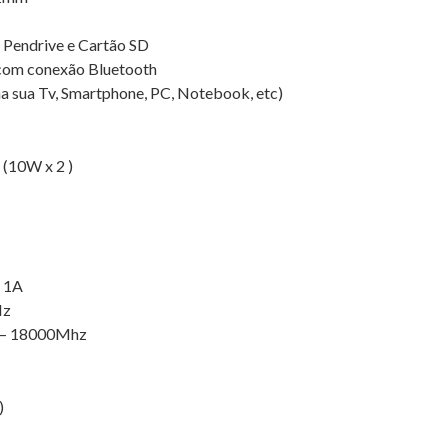
 Pendrive e Cartão SD
 com conexão Bluetooth
 na sua Tv, Smartphone, PC, Notebook, etc)
 (10W x 2 )
V 1A
Hz
0 – 18000Mhz
)