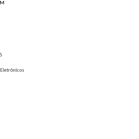
EM
,5
a
Eletrônicos