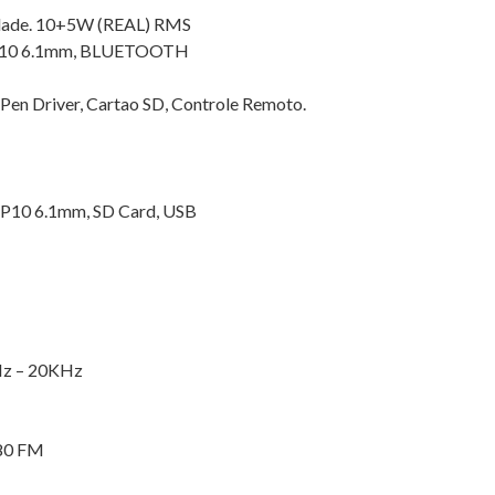
idade. 10+5W (REAL) RMS
P10 6.1mm, BLUETOOTH
 Pen Driver, Cartao SD, Controle Remoto.
m, P10 6.1mm, SD Card, USB
 Hz – 20KHz
080 FM