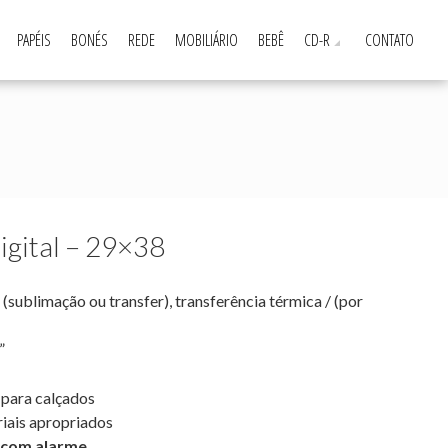
PAPÉIS
BONÉS
REDE
MOBILIÁRIO
BEBÊ
CD-R
CONTATO
igital – 29×38
(sublimação ou transfer), transferência térmica / (por
”
 para calçados
riais apropriados
 com alarme