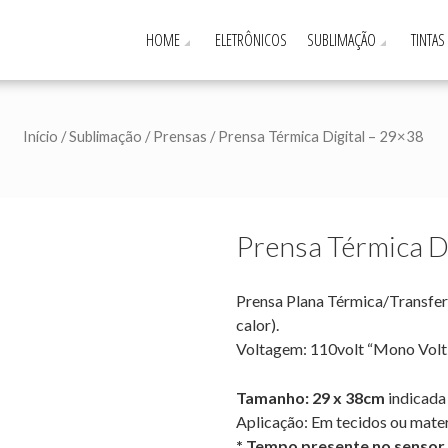
HOME
ELETRÔNICOS
SUBLIMAÇÃO
TINTAS
Início
/
Sublimação
/
Prensas
/ Prensa Térmica Digital – 29×38
Prensa Térmica D
Prensa Plana Térmica/Transfer 
calor).
Voltagem: 110volt “Mono Volt
Tamanho: 29 x 38cm
indicada
Aplicação: Em tecidos ou mate
* Tempo presente no sensor