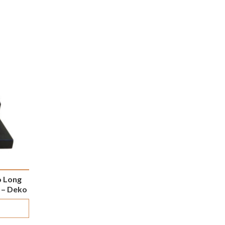
o Long
 – Deko