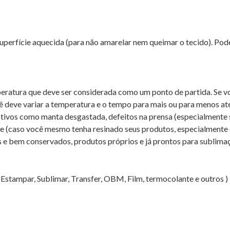
superfície aquecida (para não amarelar nem queimar o tecido). Po
ratura que deve ser considerada como um ponto de partida. Se v
ê deve variar a temperatura e o tempo para mais ou para menos at
ivos como manta desgastada, defeitos na prensa (especialmente s
ade (caso você mesmo tenha resinado seus produtos, especialmente 
bem conservados, produtos próprios e já prontos para sublimação
Estampar, Sublimar, Transfer, OBM, Film, termocolante e outros )