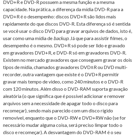
DVD+R e DVD-R possuem a mesma função e a mesma
capacidade. Na prática, a diferença da mídia DVD-R para a
DVD+R é o desempenho: discos DVD+R são lidos mais
rapidamente do que discos DVD-R. Esta diferença só é sentida
se você usar o disco DVD para gravar arquivos de dados, isto é,
usar como uma mídia de
backup
. Já que para assistir filmes, o
desempenho é o mesmo
. DVD+R só pode ser lido e gravado
em gravadores DVD+R, e DVD-R só em gravadores DVD-R.
Existem no mercado gravadores que conseguem gravar os dois
tipos de mídia, chamados gravadores DVD±R ou DVD multi-
recorder, outra vantagem que existe é o DVD+R permitir
gravar mais tempo de video, como 240 minutos e o DVD-R
com 120 minutos. Além disso o DVD-RAM suporta gravação
aleatória (o que significa que é possível adicionar e remover
arquivos sem a necessidade de apagar todo o disco para
recomeçar), sendo mais parecido com um disco rígido
removível, enquanto que o DVD-RW e DVD+RW não (se for
necessário mudar alguma coisa, será preciso limpar todo o
disco e recomeçar). A desvantagem do DVD-RAM é o seu