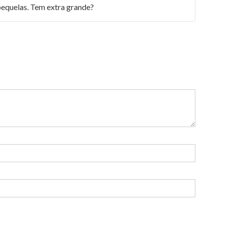
4
de 5
pequelas. Tem extra grande?