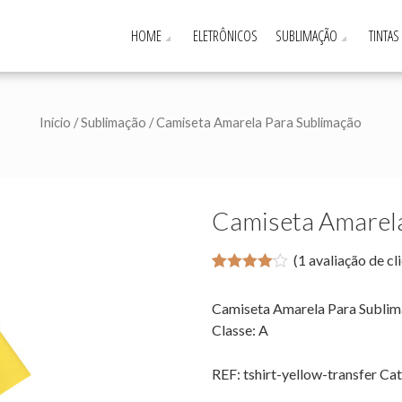
HOME
ELETRÔNICOS
SUBLIMAÇÃO
TINTAS
Início
/
Sublimação
/ Camiseta Amarela Para Sublimação
Camiseta Amarela
(
1
avaliação de cl
4
5
1
de
baseado
Camiseta Amarela Para Sublim
em
avaliação
Classe: A
de
clientes
REF:
tshirt-yellow-transfer
Cat