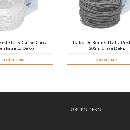
Rede Cftv Cat5e Caixa
Cabo De Rede Cftv Cat5e 
5m Branco Deko
305m Cinza Deko
Saiba mais
Saiba mais
GRUPO DEKO